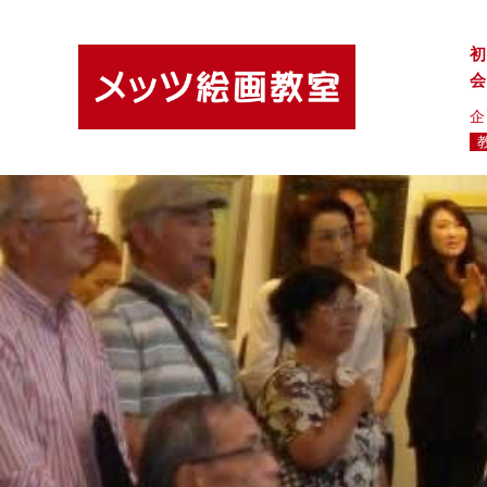
初
会
企