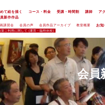
めて絵を描く
コース・料金
受講・時間割
講師
ア
員新作作品
お
画講習会
会員の声
会員作品アーカイブ
教室概要
教室ご利用に関して (運営・臨時休校)
会員