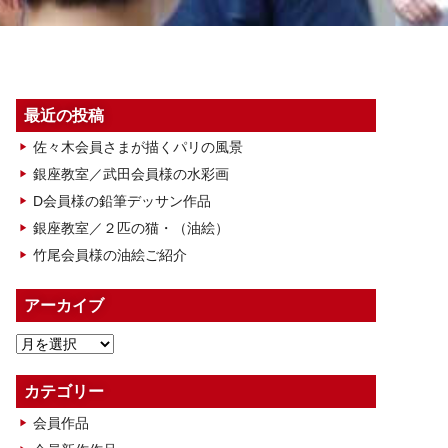
最近の投稿
佐々木会員さまが描くパリの風景
銀座教室／武田会員様の水彩画
D会員様の鉛筆デッサン作品
銀座教室／２匹の猫・（油絵）
竹尾会員様の油絵ご紹介
アーカイブ
ア
ー
カ
カテゴリー
イ
会員作品
ブ