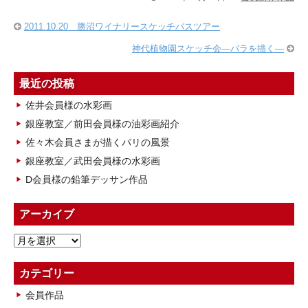
2011.10.20 勝沼ワイナリースケッチバスツアー
神代植物園スケッチ会―バラを描く―
最近の投稿
佐井会員様の水彩画
銀座教室／前田会員様の油彩画紹介
佐々木会員さまが描くパリの風景
銀座教室／武田会員様の水彩画
D会員様の鉛筆デッサン作品
アーカイブ
ア
ー
カ
カテゴリー
イ
会員作品
ブ