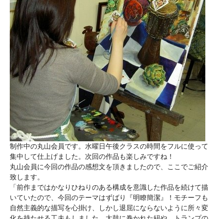
制作中の丸山会員です。水曜日午後クラスの時間をフルに使って
集中して仕上げました。次回の作品も楽しみですね！
丸山会員に今回の作品の感想文を頂きましたので、ここでご紹介
致します。
「前作まではかなりひねりのある構成を意識した作品を続けて描
いていたので、今回のテーマはずばり『明瞭簡潔』！モチーフも
自然主義的な描写を心掛け、しかし退屈にならないように所々変
化を持たせる工夫もしました。太鼓に巻かれた紐や、トランプの