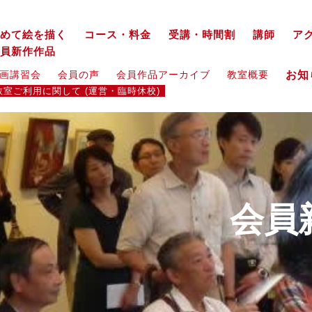
めて絵を描く
コース・料金
受講・時間割
講師
ア
員新作作品
お
画講習会
会員の声
会員作品アーカイブ
教室概要
教室ご利用に関して (運営・臨時休校)
会員