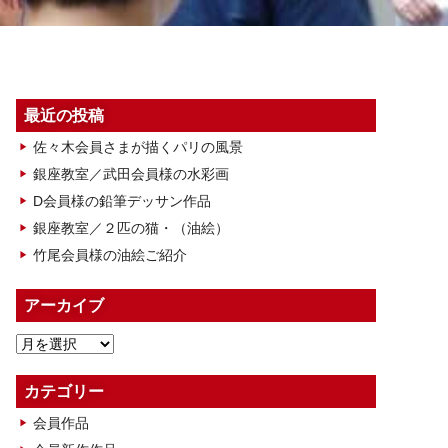
最近の投稿
佐々木会員さまが描くパリの風景
銀座教室／武田会員様の水彩画
D会員様の鉛筆デッサン作品
銀座教室／２匹の猫・（油絵）
竹尾会員様の油絵ご紹介
アーカイブ
ア
ー
カ
カテゴリー
イ
会員作品
ブ