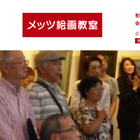
初
会
企