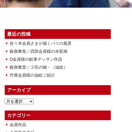
最近の投稿
佐々木会員さまが描くパリの風景
銀座教室／武田会員様の水彩画
D会員様の鉛筆デッサン作品
銀座教室／２匹の猫・（油絵）
竹尾会員様の油絵ご紹介
アーカイブ
ア
ー
カ
カテゴリー
イ
会員作品
ブ