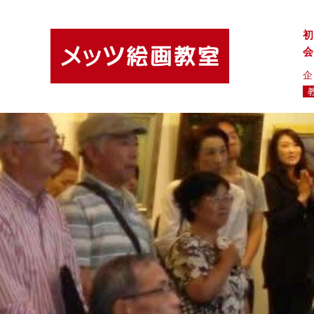
初
会
企