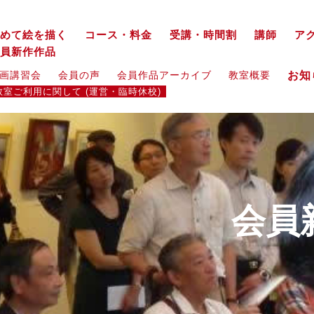
めて絵を描く
コース・料金
受講・時間割
講師
ア
員新作作品
お
画講習会
会員の声
会員作品アーカイブ
教室概要
教室ご利用に関して (運営・臨時休校)
会員