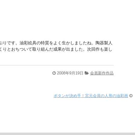
ぷりです。油彩絵具の特質をよく生かしましたね。陶器製人
くりとおちついて取り組んだ成果が出ました。次回作も楽し
2008年9月19日
会員新作作品
ボタンが決め手！宮元会員の人形の油彩画