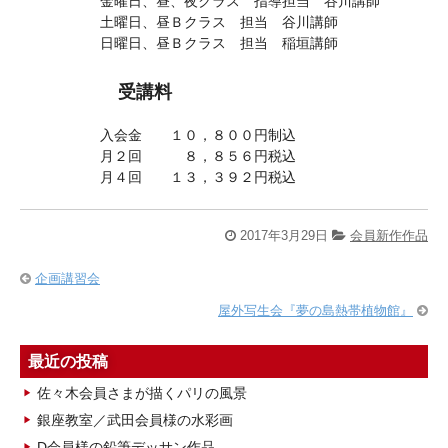
金曜日、昼、夜クラス 指導担当 谷川講師
土曜日、昼Ｂクラス 担当 谷川講師
日曜日、昼Ｂクラス 担当 稲垣講師
受講料
入会金 １０，８００円制込
月２回 ８，８５６円税込
月４回 １３，３９２円税込
2017年3月29日
会員新作作品
企画講習会
屋外写生会『夢の島熱帯植物館』
最近の投稿
佐々木会員さまが描くパリの風景
銀座教室／武田会員様の水彩画
D会員様の鉛筆デッサン作品