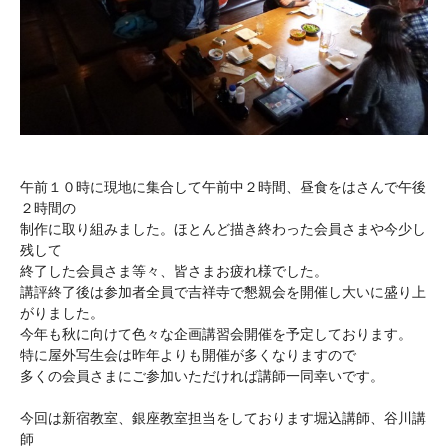
午前１０時に現地に集合して午前中２時間、昼食をはさんで午後
２時間の
制作に取り組みました。ほとんど描き終わった会員さまや今少し
残して
終了した会員さま等々、皆さまお疲れ様でした。
講評終了後は参加者全員で吉祥寺で懇親会を開催し大いに盛り上
がりました。
今年も秋に向けて色々な企画講習会開催を予定しております。
特に屋外写生会は昨年よりも開催が多くなりますので
多くの会員さまにご参加いただければ講師一同幸いです。
今回は新宿教室、銀座教室担当をしております堀込講師、谷川講
師