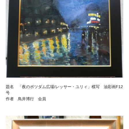
題名 「夜のポツダム広場/レッサー・ユリィ」模写 油彩画F12
号
作者 鳥井博行 会員