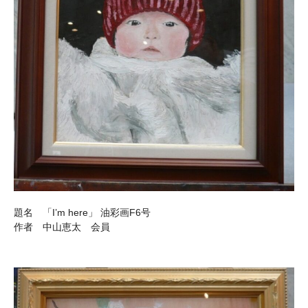
題名 「I’m here」 油彩画F6号
作者 中山恵太 会員