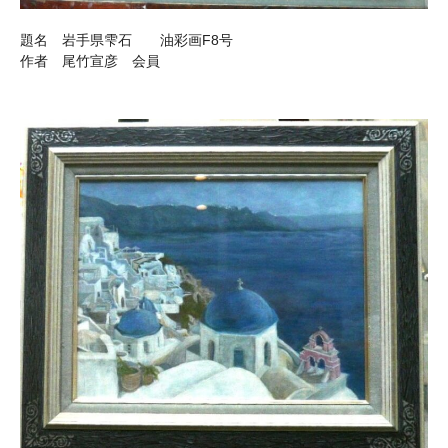
題名 岩手県雫石 油彩画F8号
作者 尾竹宣彦 会員