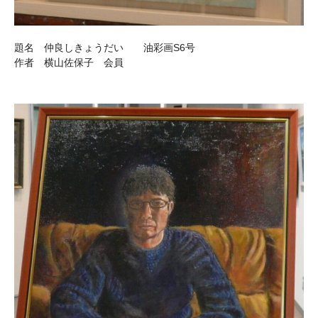
題名 仲良しきょうだい 油彩画S6号
作者 横山佐保子 会員