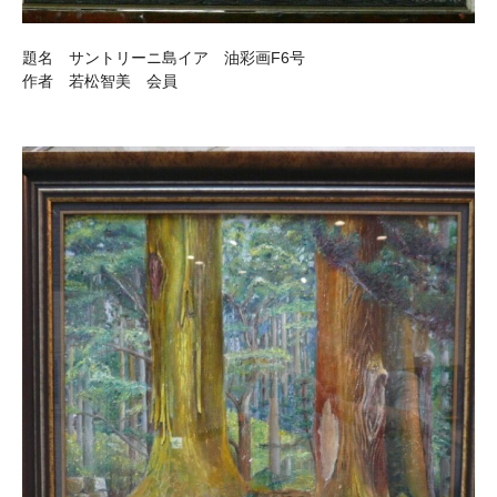
題名 サントリーニ島イア 油彩画F6号
作者 若松智美 会員