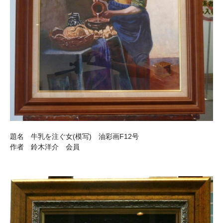
題名 牛乳を注ぐ女(模写) 油彩画F12号
作者 鈴木洋介 会員