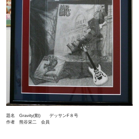
題名 Gravity(動) デッサンF８号
作者 熊谷栄二 会員