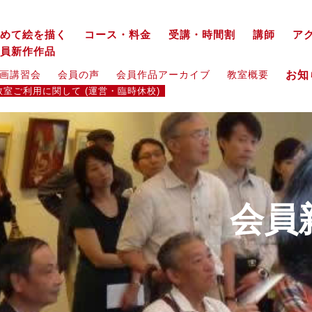
めて絵を描く
コース・料金
受講・時間割
講師
ア
員新作作品
お
画講習会
会員の声
会員作品アーカイブ
教室概要
教室ご利用に関して (運営・臨時休校)
会員