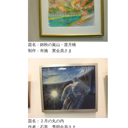
題名：錦秋の嵐山・渡月橋
制作：布施 實会員さま
題名：２月の丸の内
作者：石黒 秀明会員さま