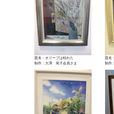
題名：オリーブは枯れた
題名
制作：大澤 篤子会員さま
制作