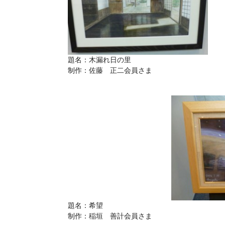
題名：木漏れ日の里
制作：佐藤 正二会員さま
題名：希望
制作：稲垣 善計会員さま