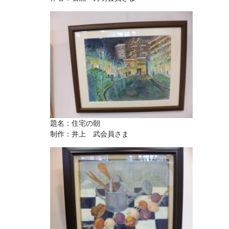
題名：住宅の朝
制作：井上 武会員さま