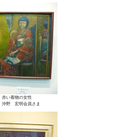
：赤い着物の女性
：沖野 宏明会員さま