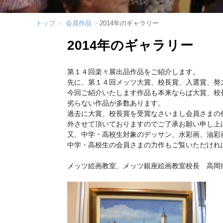
トップ
会員作品
2014年のギャラリー
2014年のギャラリー
第１４回楽々展出品作品をご紹介します。
先に、第１４回メッツ大賞、校長賞、入選賞、努
今回ご紹介いたします作品も本来ならば大賞、校
劣らない作品が多数あります。
過去に大賞、校長賞を受賞なさいまし会員さまの
外させて頂いておりますのでご了承お願い申し上
又、中学・高校生対象のデッサン、水彩画、油彩
中学・高校生の会員さまの力作もご覧いただけれ
メッツ絵画教室、メッツ銀座絵画教室校長 高岡