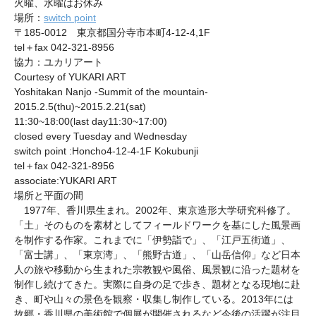
火曜、水曜はお休み
場所：
switch point
〒185-0012 東京都国分寺市本町4-12-4,1F
tel＋fax 042-321-8956
協力：ユカリアート
Courtesy of YUKARI ART
Yoshitakan Nanjo -Summit of the mountain-
2015.2.5(thu)~2015.2.21(sat)
11:30~18:00(last day11:30~17:00)
closed every Tuesday and Wednesday
switch point :Honcho4-12-4-1F Kokubunji
tel＋fax 042-321-8956
associate:YUKARI ART
場所と平面の間
1977年、香川県生まれ。2002年、東京造形大学研究科修了。
「土」そのものを素材としてフィールドワークを基にした風景画
を制作する作家。これまでに「伊勢詣で」、「江戸五街道」、
「富士講」、「東京湾」、「熊野古道」、「山岳信仰」など日本
人の旅や移動から生まれた宗教観や風俗、風景観に沿った題材を
制作し続けてきた。実際に自身の足で歩き、題材となる現地に赴
き、町や山々の景色を観察・収集し制作している。2013年には
故郷・香川県の美術館で個展が開催されるなど今後の活躍が注目