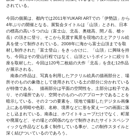
されている。
今回の個展は、都内では2011年YUKARI ARTでの「伊勢詣」から
4年ぶりの開催となる。展覧会タイトルは「山頂」とされ、日本
の標高の高い５つの山（富士山、北岳、奥穂高、間ノ岳、槍ヶ
岳）の頂きに登り、そこから見渡す風景を現地の土とアクリル絵
具を使って制作されている。2008年に海から富士山頂までを取
材し制作された「富士登山」をきっかけに、「山頂」に興味を持
ち、今回はその登山行程ではなく、山頂というポイントに絞り５
座を取材した。今回は120号二枚組の大作「北岳」を含む12作品
が展示される。
南条の作品は、写真を利用したアクリル絵具の描画部分と、場
所そのものの象徴として使用されている土の部分に分かれている
が特徴である。 描画部分は平面の空間性を。土部分は粒子であ
り、その場所であり、空間そのものへのアプローチであることを
暗示している。その２つの要素を、現地で撮影したデジタル画像
上にある明暗や色彩、名称、境界などに形を変え一つの画面に落
とし込まれている。南条は、ホワイトキューブだけでなく、町屋
や廃屋など、その場との関係のなかで制作されたサイトスペシフ
ィックな作品なども多く制作している事が、この制作スタイルと
深く結びついているのであろう。