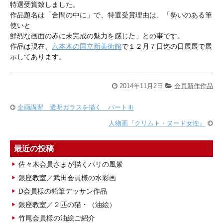
特選受賞致しました。
作品題名は「合間の中に」で、特選受賞理由は、「勢いのある筆
使いと
鮮烈な画面の赤に未完成の魅力を感じた」との事です。
作品は現在、
六本木の国立新美術館
で１２月７日迄の日展展で展
示してあります。
2014年11月2日
会員新作作品
企画講習 透明ガラスを描く パートⅢ
人物画『クリムト・ヌード女性』
最近の投稿
佐々木会員さまが描くパリの風景
銀座教室／武田会員様の水彩画
D会員様の鉛筆デッサン作品
銀座教室／２匹の猫・（油絵）
竹尾会員様の油絵ご紹介