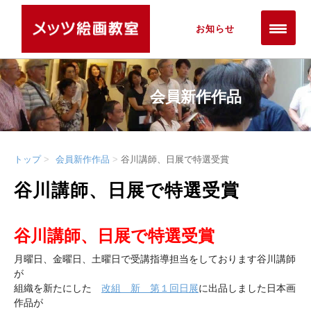
お知らせ
会員新作作品
トップ
会員新作作品
谷川講師、日展で特選受賞
谷川講師、日展で特選受賞
谷川講師、日展で特選受賞
月曜日、金曜日、土曜日で受講指導担当をしております谷川講師
が
組織を新たにした
改組 新 第１回日展
に出品しました日本画
作品が