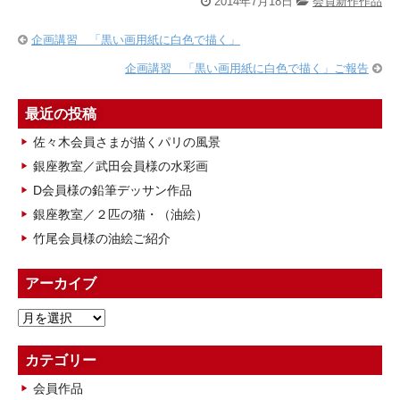
2014年7月18日
会員新作作品
企画講習 「黒い画用紙に白色で描く」
企画講習 「黒い画用紙に白色で描く」ご報告
最近の投稿
佐々木会員さまが描くパリの風景
銀座教室／武田会員様の水彩画
D会員様の鉛筆デッサン作品
銀座教室／２匹の猫・（油絵）
竹尾会員様の油絵ご紹介
アーカイブ
ア
ー
カ
カテゴリー
イ
会員作品
ブ