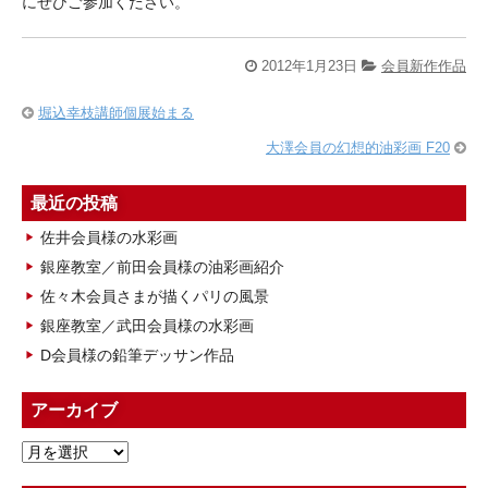
にぜひご参加ください。
2012年1月23日
会員新作作品
堀込幸枝講師個展始まる
大澤会員の幻想的油彩画 F20
最近の投稿
佐井会員様の水彩画
銀座教室／前田会員様の油彩画紹介
佐々木会員さまが描くパリの風景
銀座教室／武田会員様の水彩画
D会員様の鉛筆デッサン作品
アーカイブ
ア
ー