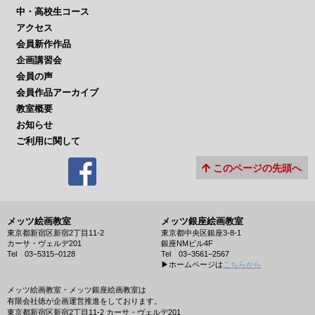
中・高校生コース
アクセス
会員新作作品
企画講習会
会員の声
会員作品アーカイブ
教室概要
お知らせ
ご利用に関して
このページの先頭へ
メッツ絵画教室
メッツ銀座絵画教室
東京都新宿区新宿2丁目11-2
東京都中央区銀座3-8-1
カーサ・ヴェルデ201
銀座NMビル4F
Tel 03−5315−0128
Tel 03−3561−2567
▶︎ホームページは
こちらから
メッツ絵画教室・メッツ銀座絵画教室は
有限会社徳が企画運営推進をしております。
東京都新宿区新宿2丁目11-2 カーサ・ヴェルデ201