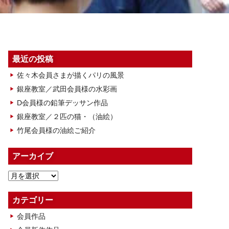
最近の投稿
佐々木会員さまが描くパリの風景
銀座教室／武田会員様の水彩画
D会員様の鉛筆デッサン作品
銀座教室／２匹の猫・（油絵）
竹尾会員様の油絵ご紹介
アーカイブ
ア
ー
カ
カテゴリー
イ
会員作品
ブ