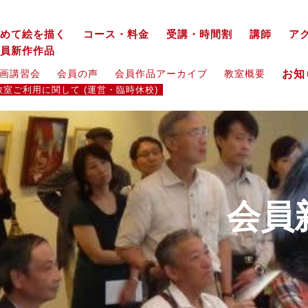
めて絵を描く
コース・料金
受講・時間割
講師
ア
員新作作品
お
画講習会
会員の声
会員作品アーカイブ
教室概要
教室ご利用に関して (運営・臨時休校)
会員