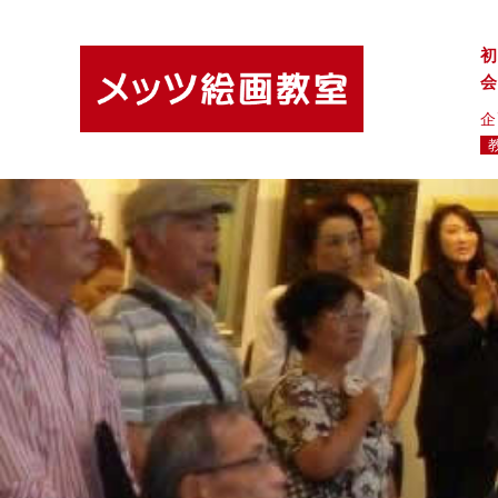
初
会
企