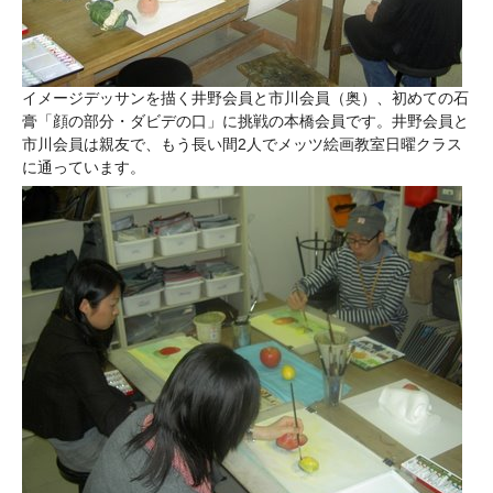
イメージデッサンを描く井野会員と市川会員（奥）、初めての石
膏「顔の部分・ダビデの口」に挑戦の本橋会員です。井野会員と
市川会員は親友で、もう長い間2人でメッツ絵画教室日曜クラス
に通っています。