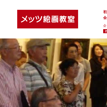
初
会
企