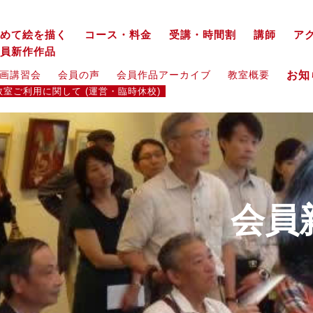
めて絵を描く
コース・料金
受講・時間割
講師
ア
員新作作品
お
画講習会
会員の声
会員作品アーカイブ
教室概要
教室ご利用に関して (運営・臨時休校)
会員