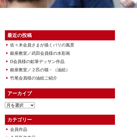
最近の投稿
佐々木会員さまが描くパリの風景
銀座教室／武田会員様の水彩画
D会員様の鉛筆デッサン作品
銀座教室／２匹の猫・（油絵）
竹尾会員様の油絵ご紹介
アーカイブ
ア
ー
カ
カテゴリー
イ
会員作品
ブ