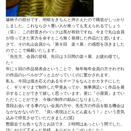
籐椅子の部分です。明暗をきちんと押さえたので構造がしっかり
しました。これなら少々重い人が座っても支えられるでしょう
（笑）。この肘置きのバックは黒が有効ですね。今まで丸山会員
が培ってきた実力を余すところ無く発揮した作品だと思います。
さて、その丸山会員から「第８回 楽々展」の感想を頂きました
のでここで掲載いたします。
「先生方、会員の皆様、先日は３日間の楽々展、お疲れ様でし
た！
年に１回の作品発表会ということで、毎年毎年会員の方それぞれ
の作品のレベルがグッと上がっていくのに驚かされます。
私も、今回は描き応えのあるモチーフをなんとかカタチにした
く、ギリギリまで制作した甲斐あってか、無事満足いく作品を展
示することができて嬉しく思っています。更に『小屋賞』までい
ただくことができ、今後の制作の励みになりました。
普段お会いする事のない会員の方や、先生方の作品を観る機会は
なかなかないので、『良い表現はどんどん盗もう！』という意気
込みで拝見させていただきました(笑)
懇親会でも色々な方とお話でき、２時間はあっという間でした。
話しかけて下さった皆様、ありがとうございました！