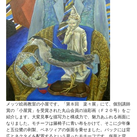
メッツ絵画教室の小屋です。「第８回 楽々展」にて、個別講師
賞の「小屋賞」を受賞された丸山会員の油彩画（Ｆ２０号）をご
紹介します。大変見事な描写力と構成力で、魅力あふれる画面に
なりました。モチーフは籐椅子に青い布をかけて、そこに少年像
と五位鷺の剥製、ベネツィアの仮面を乗せました。バックには背
広とネクタイを配置するという凝ったモチーフです。仮面と背