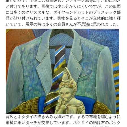
細かい品で、全体に入る亀裂もアンティーク感を出すためにわざ
と付けてあります。画像では少し分かりにくいですが、この仮面
には多くのクリスタルな、ダイヤモンドカットのプラスチック部
品が貼り付けられています。実物を見るとそこが立体的に強く輝
いていて、展示の時は多くの会員さんが不思議に思われました。
背広とネクタイの描き込みも繊細です。まるで布地を編むように
縦横に細いタッチが交差しています。ネクタイの柄は右のバック