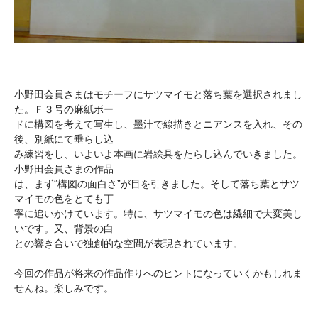
小野田会員さまはモチーフにサツマイモと落ち葉を選択されまし
た。Ｆ３号の麻紙ボー
ドに構図を考えて写生し、墨汁で線描きとニアンスを入れ、その
後、別紙にて垂らし込
み練習をし、いよいよ本画に岩絵具をたらし込んでいきました。
小野田会員さまの作品
は、まず“構図の面白さ”が目を引きました。そして落ち葉とサツ
マイモの色をとても丁
寧に追いかけています。特に、サツマイモの色は繊細で大変美し
いです。又、背景の白
との響き合いで独創的な空間が表現されています。
今回の作品が将来の作品作りへのヒントになっていくかもしれま
せんね。楽しみです。