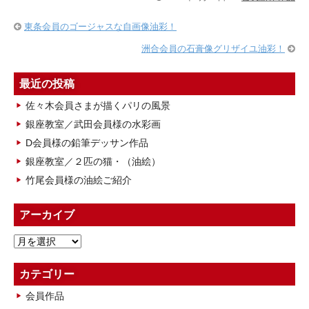
東条会員のゴージャスな自画像油彩！
洲合会員の石膏像グリザイユ油彩！
最近の投稿
佐々木会員さまが描くパリの風景
銀座教室／武田会員様の水彩画
D会員様の鉛筆デッサン作品
銀座教室／２匹の猫・（油絵）
竹尾会員様の油絵ご紹介
アーカイブ
ア
ー
カ
カテゴリー
イ
会員作品
ブ