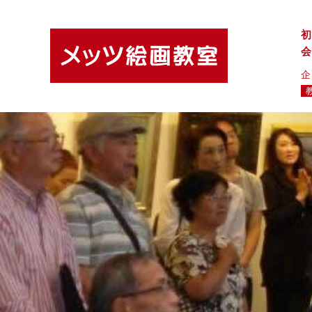
初
会
企