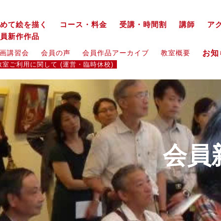
めて絵を描く
コース・料金
受講・時間割
講師
ア
員新作作品
お
画講習会
会員の声
会員作品アーカイブ
教室概要
教室ご利用に関して (運営・臨時休校)
会員