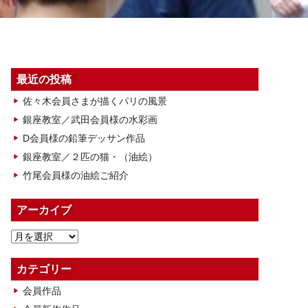
最近の投稿
佐々木会員さまが描くパリの風景
銀座教室／武田会員様の水彩画
D会員様の鉛筆デッサン作品
銀座教室／２匹の猫・（油絵）
竹尾会員様の油絵ご紹介
アーカイブ
ア
ー
カ
カテゴリー
イ
会員作品
ブ