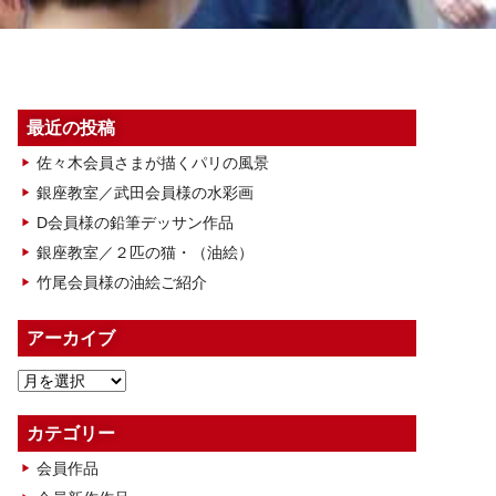
最近の投稿
佐々木会員さまが描くパリの風景
銀座教室／武田会員様の水彩画
D会員様の鉛筆デッサン作品
銀座教室／２匹の猫・（油絵）
竹尾会員様の油絵ご紹介
アーカイブ
ア
ー
カ
カテゴリー
イ
会員作品
ブ