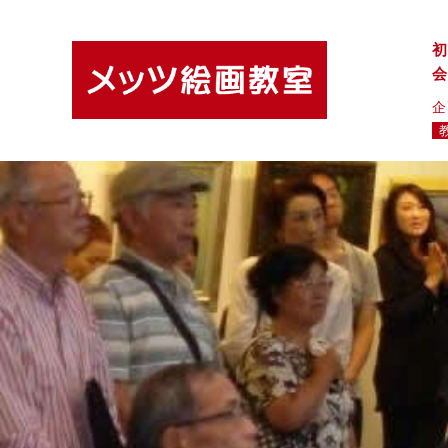
初
会
企