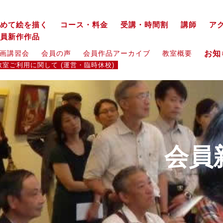
めて絵を描く
コース・料金
受講・時間割
講師
ア
員新作作品
お
画講習会
会員の声
会員作品アーカイブ
教室概要
教室ご利用に関して (運営・臨時休校)
会員