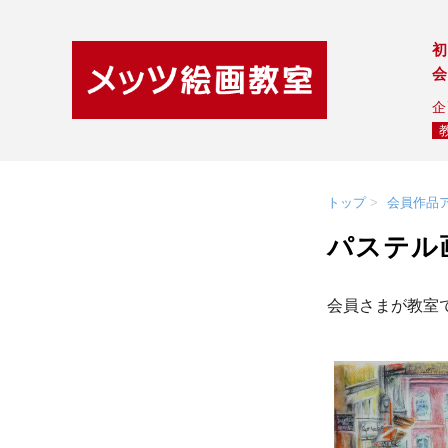
初
会
企
トップ
会員作品
パステル
会員さまが教室