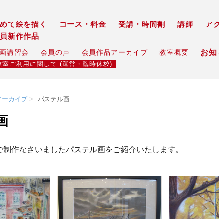
めて絵を描く
コース・料金
受講・時間割
講師
ア
員新作作品
お
画講習会
会員の声
会員作品アーカイブ
教室概要
教室ご利用に関して (運営・臨時休校)
アーカイブ
パステル画
画
で制作なさいましたパステル画をご紹介いたします。