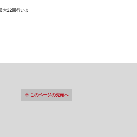
最大22回行いま
このページの先頭へ