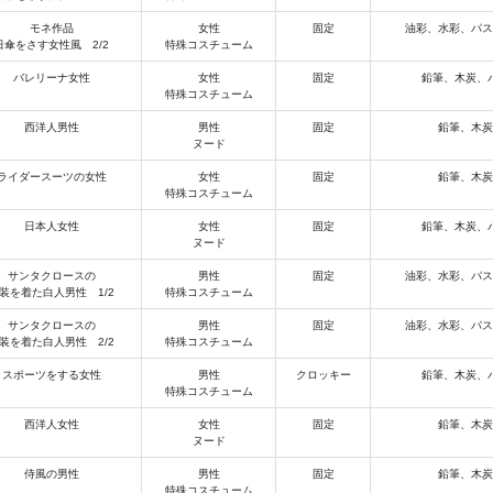
モネ作品
女性
固定
油彩、水彩、パス
日傘をさす女性風 2/2
特殊コスチューム
バレリーナ女性
女性
固定
鉛筆、木炭、
特殊コスチューム
西洋人男性
男性
固定
鉛筆、木炭
ヌード
ライダースーツの女性
女性
固定
鉛筆、木炭
特殊コスチューム
日本人女性
女性
固定
鉛筆、木炭、
ヌード
サンタクロースの
男性
固定
油彩、水彩、パス
装を着た白人男性 1/2
特殊コスチューム
サンタクロースの
男性
固定
油彩、水彩、パス
装を着た白人男性 2/2
特殊コスチューム
スポーツをする女性
男性
クロッキー
鉛筆、木炭、
特殊コスチューム
西洋人女性
女性
固定
鉛筆、木炭
ヌード
侍風の男性
男性
固定
鉛筆、木炭
特殊コスチューム